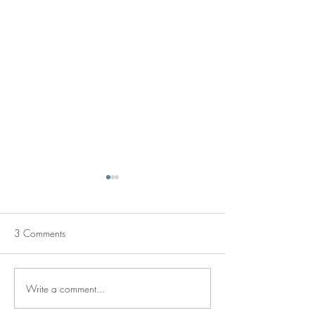
3 Comments
Fall Fashion
Staff Picks
Write a comment...