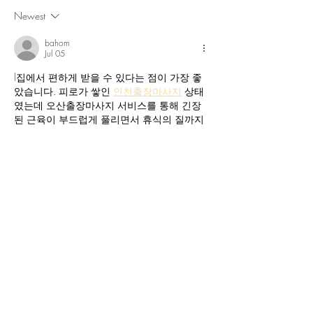
Newest
bahom
Jul 05
l
집에서 편하게 받을 수 있다는 점이 가장 좋
았습니다. 피로가 쌓인 
인천출장마사지
 상태
였는데 오산출장마사지 서비스를 통해 긴장
된 근육이 부드럽게 풀리면서 휴식의 질까지 
좋아진 느낌입니다.
Like
Reply
lauraknowles
Jan 24
Efficiency improves workflow in busy 
workshops, reducing the 
actual size ring size 
chart
 time spent checking and rechecking 
measurements.
Like
Reply